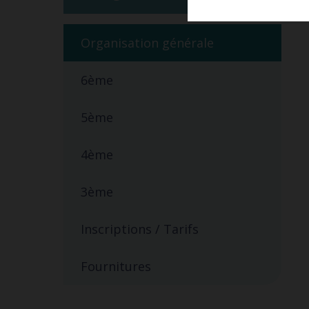
Organisation générale
6ème
5ème
4ème
3ème
Inscriptions / Tarifs
Fournitures