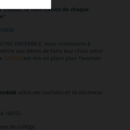
r chacun, la valorisation de chaque
ce”
emble
 OSONS ENSEMBLE, nous continuons à
ettre aux élèves de faire leur choix selon
ue
OSONS
est mis en place pour favoriser
modulé
selon ses souhaits et se déclinera
 à 16H55.
ves de collège.