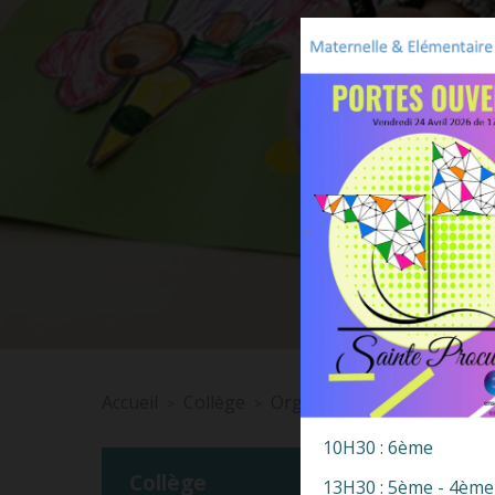
Accueil
Collège
Organisation générale
>
>
10H30 : 6ème
Collège
13H30 : 5ème - 4ème