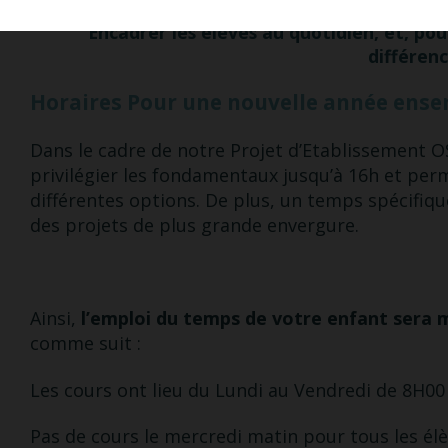
“Encadrer les élèves au quotidien, et, pou
différen
Horaires Pour une nouvelle année ens
Dans le cadre de notre Projet d’Etablissement
privilégier les fondamentaux jusqu’à 16h et perm
différentes options. De plus, un temps spécifiq
des projets de plus grande envergure.
Ainsi,
l’emploi du temps de votre enfant sera 
comme suit :
Les cours ont lieu du Lundi au Vendredi de 8H00
Pas de cours le mercredi matin pour tous les élè