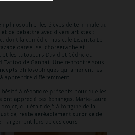
 en philosophie, les élèves de terminale du
et de débattre avec divers artistes :
, dont la comédie musicale Lisantta Le
hérazade danseuse, chorégraphe et
et les tatoueurs David et Cédric du
rd Tattoo de Gannat. Une rencontre sous
oncepts philosophiques qui amènent les
t à apprendre différemment.
 hésité à répondre présents pour que les
es ont apprécié ces échanges. Marie-Laure
rojet, qui était déjà à l’origine de la
justice, reste agréablement surprise de
per largement lors de ces cours.