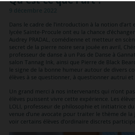
9 décembre 2022
Dans le cadre de l’introduction à la notion d’art
lycée Sainte-Procule ont eu la chance d’échanger 
Audrey PRADAL, comédienne et metteur en scène
secret de la pierre noire sera jouée en avril, C
professeur de danse à un Pas de Danse à Gannat 
salon Tannag Ink, ainsi que Pierre de Black Bea
le signe de la bonne humeur autour de divers c
élèves à se questionner, à questionner autrui e
Un grand merci à nos intervenants qui n’ont pas
élèves puissent vivre cette expérience. Les élèv
LOLI, professeur de philosophie et initiatrice du p
venue d’une avocate pour traiter le thème de la 
voir certains élèves d’ordinaire discrets partici