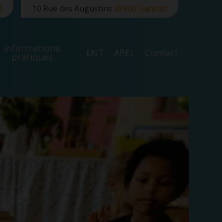
2
10 Rue des Augustins
03800 Gannat
Informations
ENT
APEL
Contact
pratiques