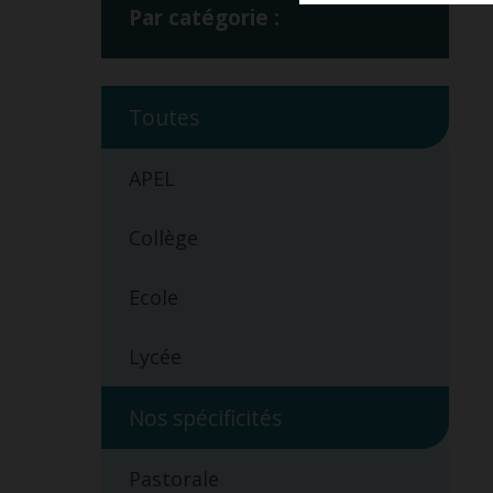
Par catégorie :
Toutes
APEL
Collège
Ecole
Lycée
Nos spécificités
Pastorale