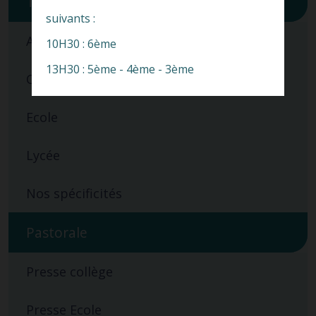
Toutes
suivants :
APEL
10H30 : 6ème
13H30 : 5ème - 4ème - 3ème
Collège
Ecole
Lycée
Nos spécificités
Pastorale
Presse collège
Presse Ecole