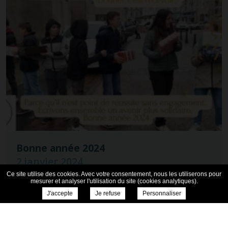
Bonne année 2024
2 janvier 2024
Ce site utilise des cookies. Avec votre consentement, nous les utiliserons pour
mesurer et analyser l'utilisation du site (cookies analytiques).
En vous souhaitant une excellente année
J'accepte
Je refuse
Personnaliser
2024 🎉