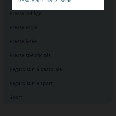
13H30 : 5ème - 4ème - 3ème
Presse collège
Presse Ecole
Presse lycée
Presse spécificités
Regard sur la pastorale
Regard sur le sport
Sport